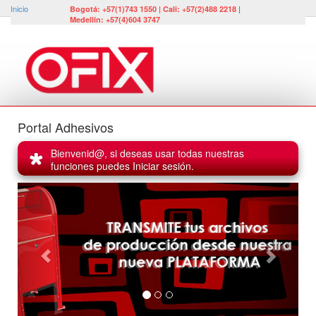
Inicio
Bogotá: +57(1)743 1550 | Cali: +57(2)488 2218 |
Medellín: +57(4)604 3747
Portal Adhesivos
Bienvenid@, si deseas usar todas nuestras
funciones puedes Iniciar sesión.